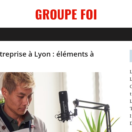
GROUPE FOI
treprise à Lyon : éléments à
L
L
L
T
I